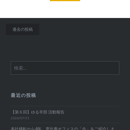
投
過去の投稿
稿
ナ
ビ
検
ゲ
索:
ー
シ
最近の投稿
ョ
ン
【第６回】ゆる辛部 活動報告
2026/07/31
本社移転から4年。恵比寿オフィスの「今」をご紹介しま