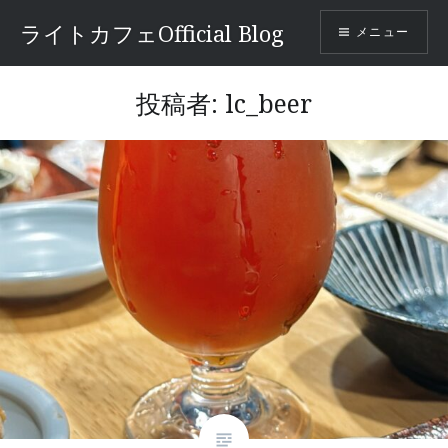
コ
ライトカフェOfficial Blog
メニュー
ン
テ
ン
投稿者:
lc_beer
ツ
へ
ス
キ
ッ
プ