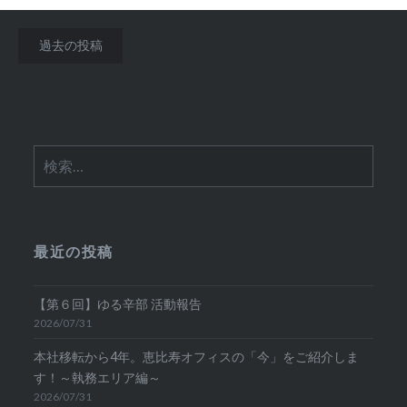
投
過去の投稿
稿
ナ
ビ
検
ゲ
索:
ー
シ
最近の投稿
ョ
ン
【第６回】ゆる辛部 活動報告
2026/07/31
本社移転から4年。恵比寿オフィスの「今」をご紹介しま
す！～執務エリア編～
2026/07/31