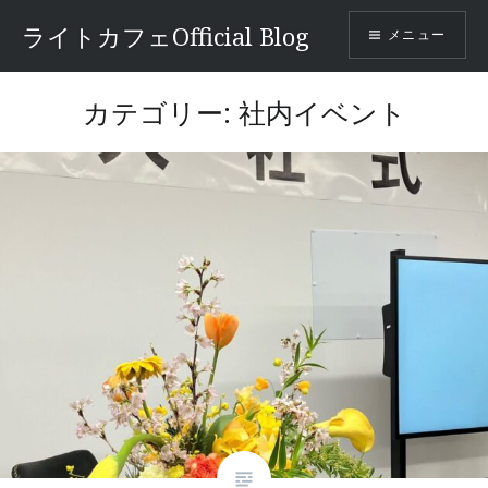
コ
ライトカフェOfficial Blog
メニュー
ン
テ
ン
カテゴリー:
社内イベント
ツ
へ
ス
キ
ッ
プ