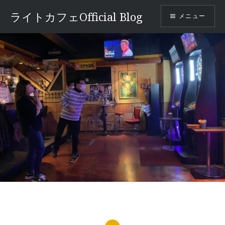
コ
ライトカフェOfficial Blog
メニュー
ン
テ
ン
ツ
へ
ス
キ
ッ
プ