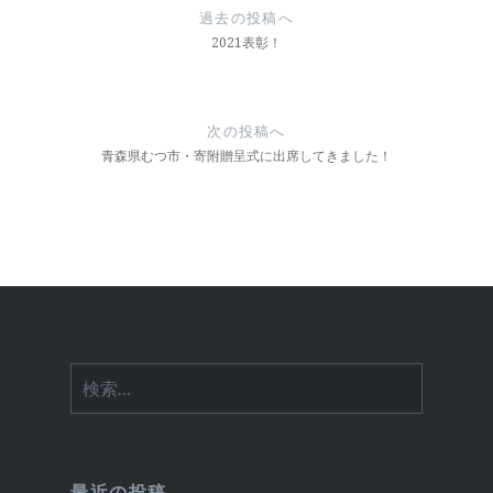
稿
過去の投稿へ
ナ
2021表彰！
ビ
ゲ
次の投稿へ
ー
青森県むつ市・寄附贈呈式に出席してきました！
シ
ョ
ン
検
索:
最近の投稿