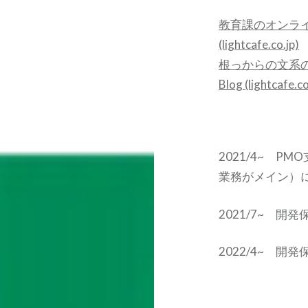
教育課のオンライン研
(lightcafe.co.jp)
根っからの文系の私
Blog (lightcafe.co
2021/4~ 
業務がメイン）
2021/7~ 開
2022/4~ 開