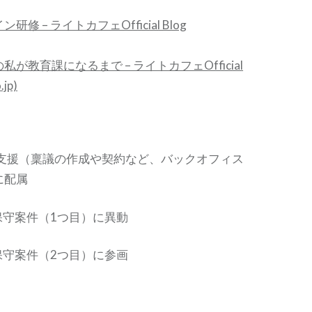
修 – ライトカフェOfficial Blog
が教育課になるまで – ライトカフェOfficial
.jp)
PMO支援（稟議の作成や契約など、バックオフィス
に配属
発保守案件（1つ目）に異動
発保守案件（2つ目）に参画