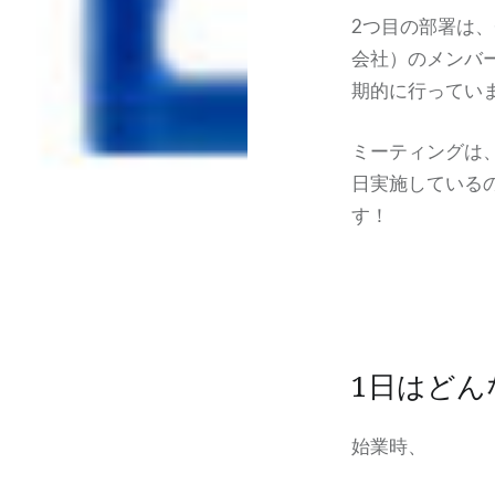
2つ目の部署は
会社）のメンバ
期的に行ってい
ミーティングは
日実施している
す！
1日はど
始業時、