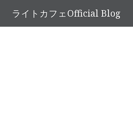
コ
ライトカフェOfficial Blog
ン
テ
ン
ツ
へ
ス
キ
ッ
プ