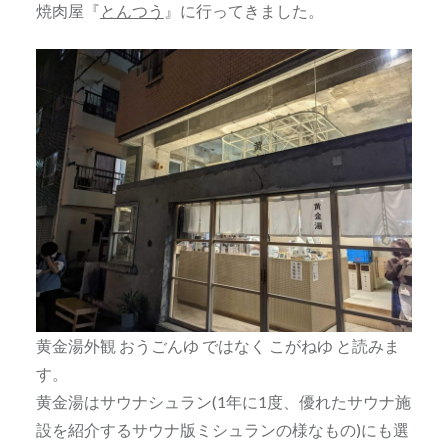
焼肉屋『
とんつう
』に行ってきました。
黄金湯外観 おうごんゆ ではなく こがねゆ と読みま
す。
黄金湯はサウナシュラン(1年に1度、優れたサウナ施
設を紹介するサウナ版ミシュランの様なもの)にも選