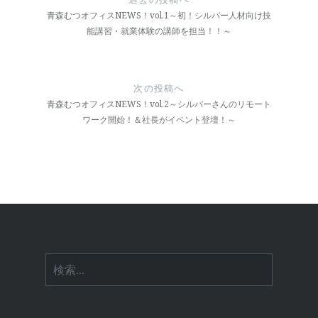
ナ
青森むつオフィスNEWS！vol.1～初！シルバー人材向け技
能講習・就業体験の講師を担当！！～
ビ
ゲ
ー
次の投稿へ
青森むつオフィスNEWS！vol.2～シルバーさんのリモート
シ
ワーク開始！＆社長がイベント登壇！～
ョ
ン
検
索: