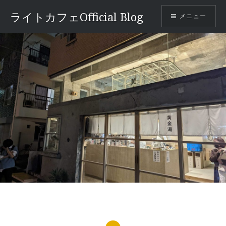
コ
ライトカフェOfficial Blog
メニュー
ン
テ
ン
ツ
へ
ス
キ
ッ
プ