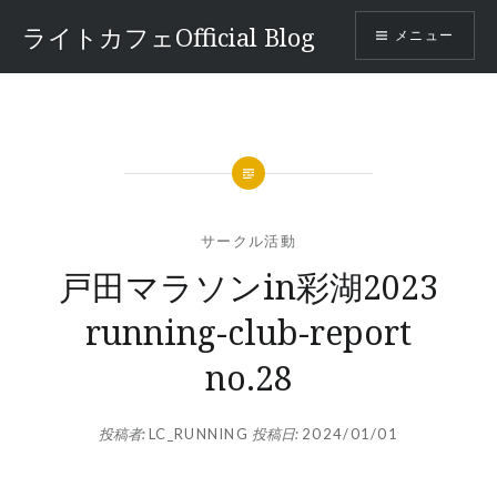
コ
ライトカフェOfficial Blog
メニュー
ン
テ
ン
ツ
へ
ス
キ
ッ
サークル活動
プ
戸田マラソンin彩湖2023
running-club-report
no.28
投稿者:
LC_RUNNING
投稿日:
2024/01/01