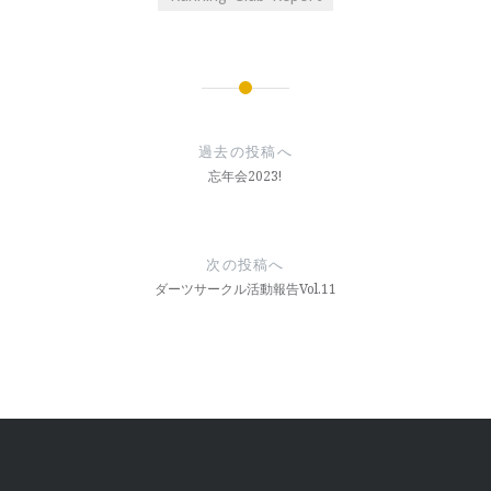
投
稿
過去の投稿へ
ナ
忘年会2023!
ビ
ゲ
次の投稿へ
ー
ダーツサークル活動報告Vol.11
シ
ョ
ン