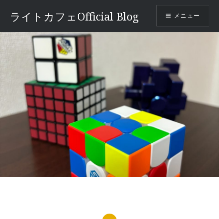
コ
ライトカフェOfficial Blog
メニュー
ン
テ
ン
ツ
へ
ス
キ
ッ
プ