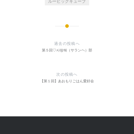
ルービックキューブ
投
稿
過去の投稿へ
ナ
第５回♡사랑해（サランヘ）部
ビ
ゲ
次の投稿へ
ー
【第１回】あおもりごはん愛好会
シ
ョ
ン