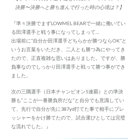
決勝〜決勝へと勝ち進んで行った時の心境は？】
『準々決勝でまずLOWMEL BEARで一緒に働いてい
る田澤選手と戦う事になってしまって…
出場前に“自分か田澤選手どちらかが勝つならOK”と
いうお言葉をいただき、二人とも勝つ為にやってき
たので、正直複雑な思いはありました。ですが、勝
負事なのでしっかり田澤選手と戦って勝つ事ができ
ました。
次の三隅選手（日本チャンピオン5連覇）との準決
勝も“ここが一番勝負所だな”と自分でも意識してい
て、先行で自分が先に387yd打てた事で相手にプレ
ッシャーをかけ勝てたので、試合運びとしては完璧
な流れでした。』