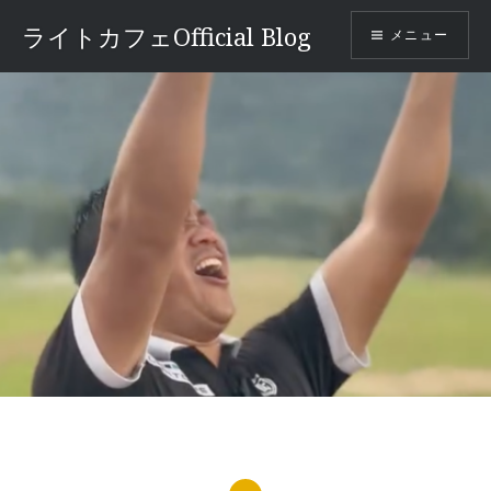
コ
ライトカフェOfficial Blog
メニュー
ン
テ
ン
ツ
へ
ス
キ
ッ
プ