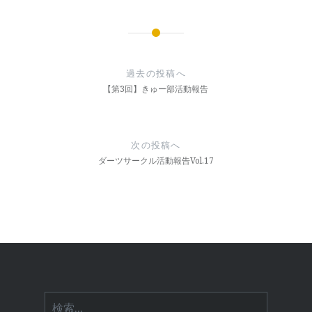
投
稿
過去の投稿へ
ナ
【第3回】きゅー部活動報告
ビ
ゲ
次の投稿へ
ー
ダーツサークル活動報告Vol.17
シ
ョ
ン
検