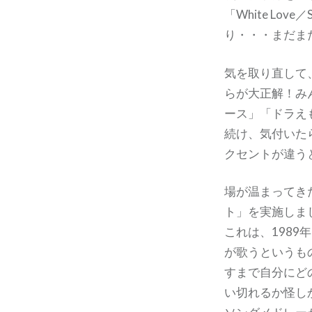
「White L
り・・・まだま
気を取り直して
らが大正解！み
ース」「ドラえ
続け、気付いた
クセントが違う
場が温まってきた
ト」を実施しま
これは、198
が歌うというも
すまで自分にど
い切れるか怪し