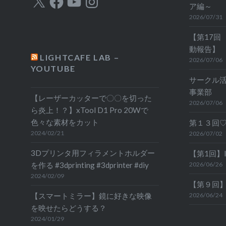
ア編～
2026/07/31
【第17回
動報告】
LIGHTCAFE LAB –
2026/07/06
YOUTUBE
サークル活
事業部
【レーザーカッターで〇〇を切った
2026/07/06
ら炎上！？】xTool D1 Pro 20Wで
色々な素材をカット
第１３回
2024/02/21
2026/07/02
3Dプリンタ用フィラメントホルダー
【第1回】
を作る #3dprinting #3dprinter #diy
2026/06/26
2024/02/09
【第９回
【スマートミラー】鏡に好きな映像
2026/06/24
を映せたらどうする？
2024/01/29