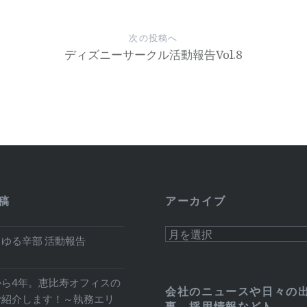
次の投稿へ
ディズニーサークル活動報告Vol.8
稿
アーカイブ
ア
ゆる辛部 活動報告
ー
カ
から4年。恵比寿オフィスの
イ
会社のニュースや日々の
ご紹介します！～執務エリ
ブ
事、採用情報など♪