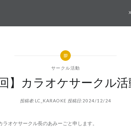
サークル活動
1回】カラオケサークル活
投稿者:
LC_KARAOKE
投稿日:
2024/12/24
カラオケサークル長のあみーごと申します。