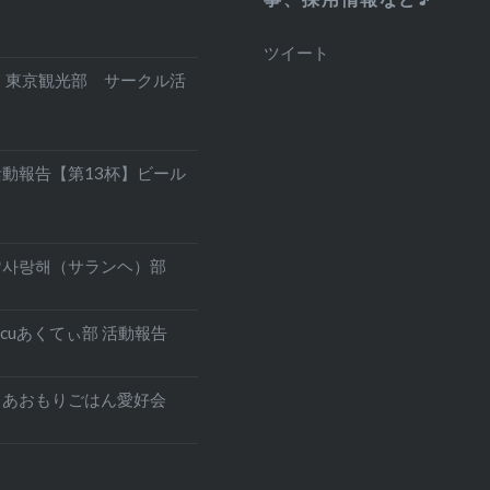
ツイート
 東京観光部 サークル活
動報告【第13杯】ビール
♡사랑해（サランヘ）部
lcuあくてぃ部 活動報告
】あおもりごはん愛好会