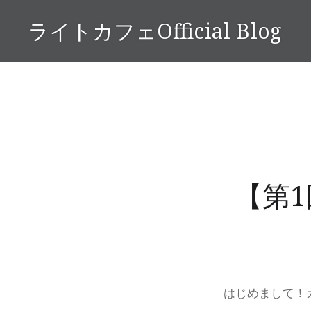
コ
ライトカフェOfficial Blog
ン
テ
ン
ツ
へ
ス
キ
ッ
プ
【第
はじめまして！