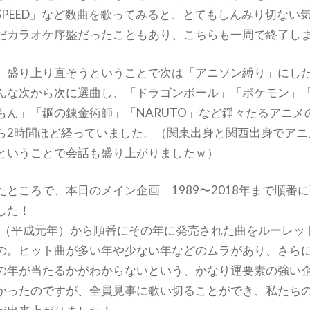
ove／SPEED」など数曲を歌ってみると、とてもしんみり切ない
だカラオケ序盤だったこともあり、こちらも一周で終了し
、盛り上り直そうということで次は「アニソン縛り」にし
んな次から次に選曲し、「ドラゴンボール」「ポケモン」
もん」「鋼の錬金術師」「NARUTO」など錚々たるアニメの
ら2時間ほど経っていました。（関東出身と関西出身でアニ
ということで会話も盛り上がりましたｗ）
ところで、本日のメイン企画「1989〜2018年まで順番
した！
9年（平成元年）から順番にその年に発売された曲をルーレッ
の。ヒット曲が多い年や少ない年などのムラがあり、さら
の年が当たるかがわからないという、かなり運要素の強い企
かったのですが、全員見事に歌い切ることができ、私たち