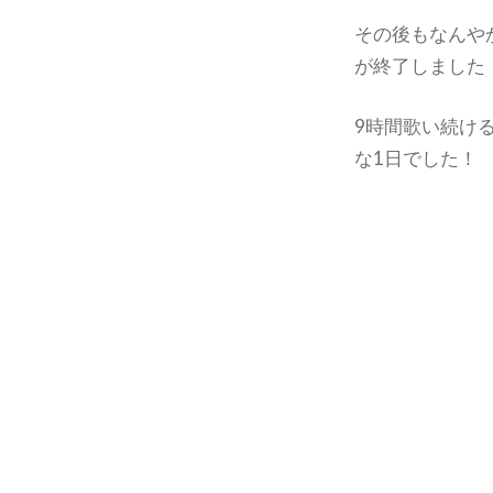
その後もなんや
が終了しました
9時間歌い続け
な1日でした！
投
稿
ナ