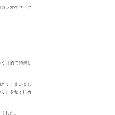
のカラオケサーク
いう目的で開催し
切れてしまいまし
縛り』をせずに再
みました。