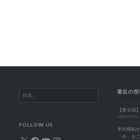
ビ
ゲ
ー
シ
ョ
ン
最近の投
検
索:
【第６回】
2026/07/31
FOLLOW US
本社移転
「今」を
X
Facebook
YouTube
Instagram