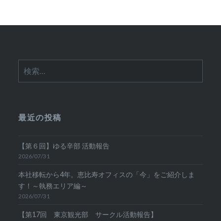
ョ
ン
検
索:
最近の投稿
【第６回】ゆる辛部 活動報告
2026/07/31
本社移転から4年。恵比寿オフィスの「今」をご紹介しま
す！～執務エリア編～
2026/07/31
【第17回 東京観光部 サークル活動報告】