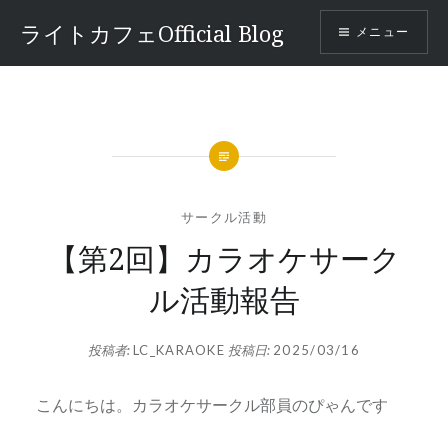
コ
ライトカフェOfficial Blog
メニュー
ン
テ
ン
ツ
へ
ス
キ
ッ
サークル活動
プ
【第2回】カラオケサーク
ル活動報告
投稿者:
LC_KARAOKE
投稿日:
2025/03/16
こんにちは。カラオケサークル部員のぴゃんです