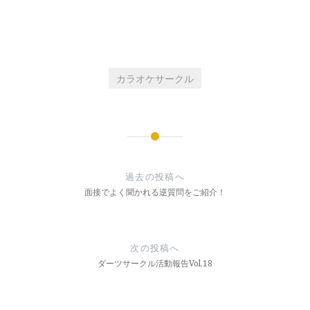
カラオケサークル
投
稿
過去の投稿へ
ナ
面接でよく聞かれる逆質問をご紹介！
ビ
ゲ
次の投稿へ
ー
ダーツサークル活動報告Vol.18
シ