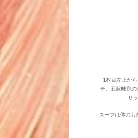
季節の酒肴
1枚目左上か
テ、五穀味鶏の
サ
スープは体の芯