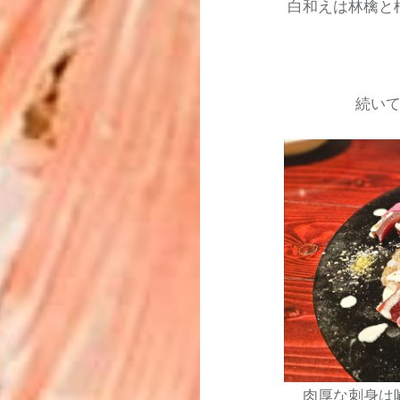
白和えは林檎と
続い
肉厚な刺身は