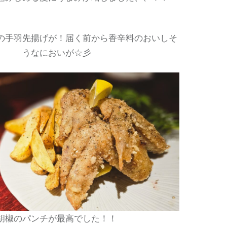
の手羽先揚げが！届く前から香辛料のおいしそ
うなにおいが☆彡
胡椒のパンチが最高でした！！