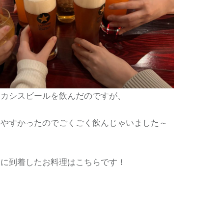
はカシスビールを飲んだのですが、
みやすかったのでごくごく飲んじゃいました～
めに到着したお料理はこちらです！
旬菜