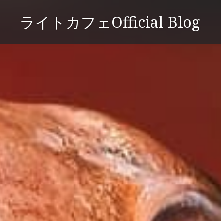
コ
ライトカフェOfficial Blog
ン
テ
ン
ツ
へ
ス
キ
ッ
プ