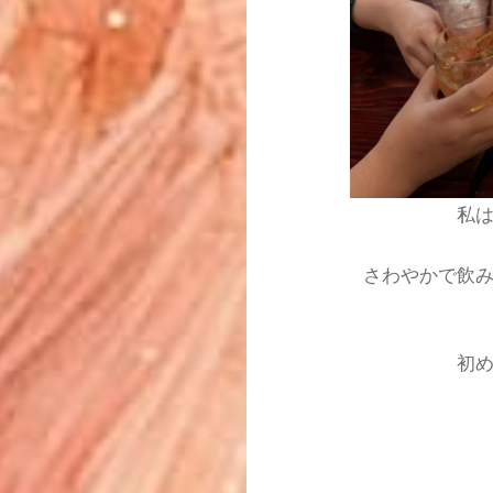
私
さわやかで飲
初