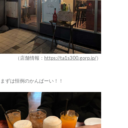
（店舗情報：
https://ta1s300.gorp.jp/
）
まずは恒例のかんぱーい！！