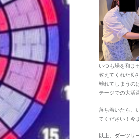
いつも場を和ま
教えてくれたK
離れてしまうの
テージでの大活
落ち着いたら、
てください！今
以上、ダーツサ