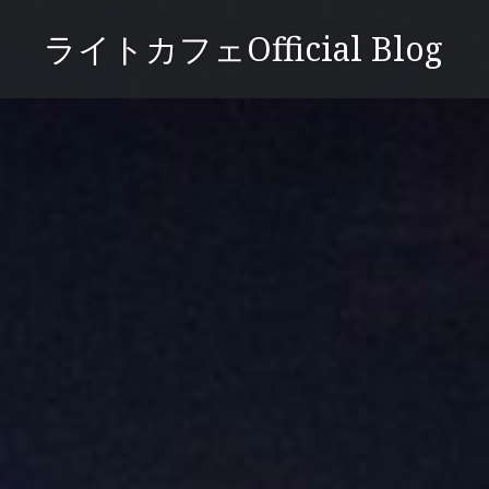
コ
ライトカフェOfficial Blog
ン
テ
ン
ツ
へ
ス
キ
ッ
プ