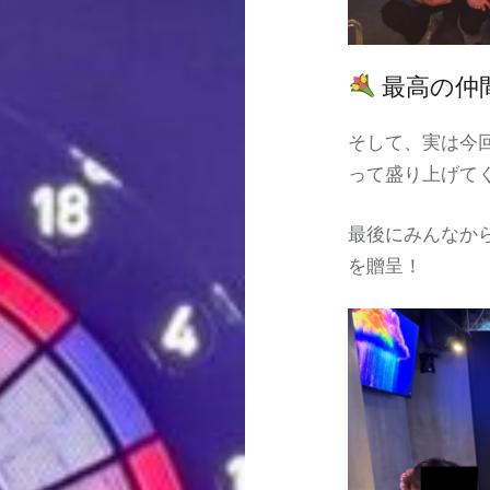
最高の仲
そして、実は今
って盛り上げて
最後にみんなか
を贈呈！