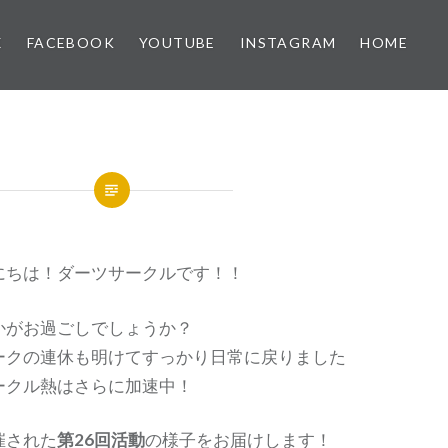
X
FACEBOOK
YOUTUBE
INSTAGRAM
HOME
にちは！ダーツサークルです！！
かがお過ごしでしょうか？
ークの連休も明けてすっかり日常に戻りました
ークル熱はさらに加速中！
催された
第26回活動
の様子をお届けします！