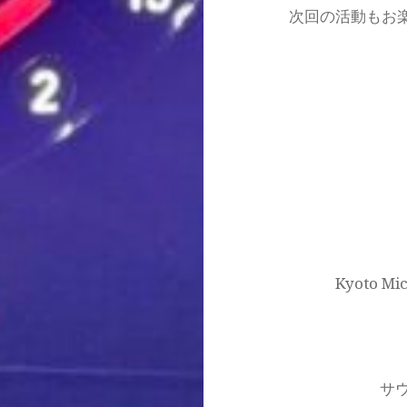
次回の活動もお
投
稿
ナ
Kyoto M
ビ
ゲ
ー
サウ