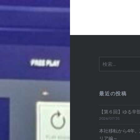
シ
ョ
ン
検
索:
最近の投稿
【第６回】ゆる辛部
2026/07/31
本社移転から4年
リア編～