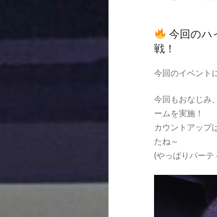
今回のハ
戦！
今回のイベント
今回もおなじみ
ームを実施！
カウントアップ
たね～
(やっぱりパーテ