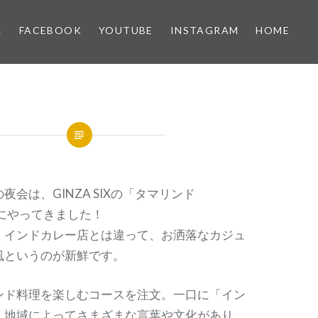
X
FACEBOOK
YOUTUBE
INSTAGRAM
HOME
の夜会は、
GINZA SIX
の「タマリンド
にやってきました！
くインドカレー店とは違って、お洒落なカジュ
風というのが新鮮です。
ンド料理を楽しむコースを注文。一口に「イン
、地域によってさまざまな言葉や文化があり、