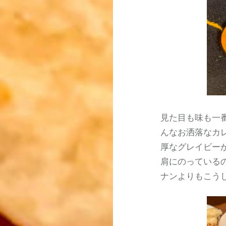
見た目も味も一
んなお洒落なカ
厚なグレイビー
肩にのっている
ナンよりもこう