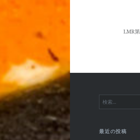
ビ
ゲ
ー
LMR
シ
ョ
ン
検
索:
最近の投稿