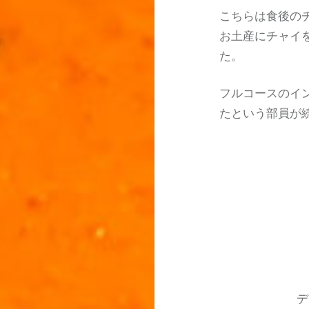
こちらは食後の
お土産にチャイ
た。
フルコースのイ
たという部員が
投
稿
ナ
デ