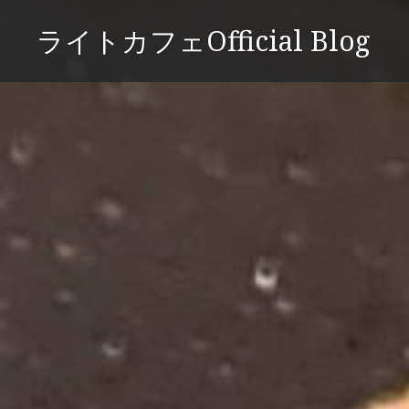
コ
ライトカフェOfficial Blog
ン
テ
ン
ツ
へ
ス
キ
ッ
プ