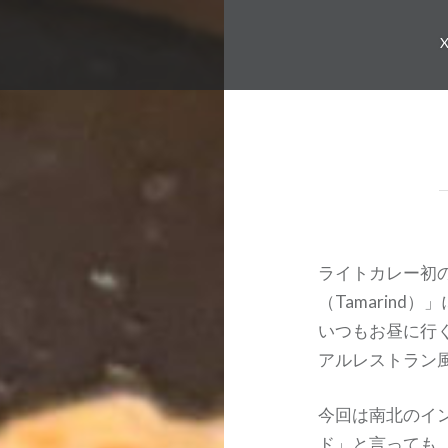
ライトカレー初
（
Tamarind
）」
いつもお昼に行
アルレストラン
今回は南北のイ
ド」と言っても