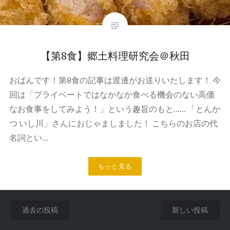
【第8食】郷土料理研究会＠秋田
おばんです！第8食の記事は渡邊がお送りいたします！ 今
回は「プライベートではなかなか食べる機会のない高価
なお食事をしてみよう！」という趣旨のもと…… 「とんか
つ いし川」さんにおじゃましました！ こちらのお店の代
名詞とい…
もっと見る
投
過去の投稿
新しい投稿
稿