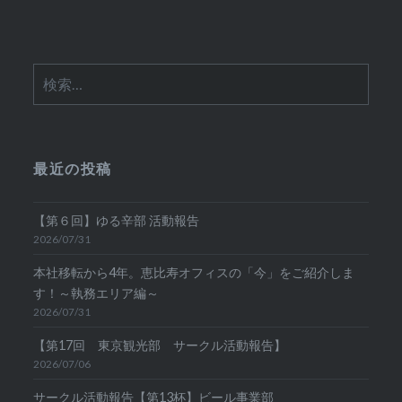
ナ
ビ
検
ゲ
索:
ー
シ
最近の投稿
ョ
ン
【第６回】ゆる辛部 活動報告
2026/07/31
本社移転から4年。恵比寿オフィスの「今」をご紹介しま
す！～執務エリア編～
2026/07/31
【第17回 東京観光部 サークル活動報告】
2026/07/06
サークル活動報告【第13杯】ビール事業部