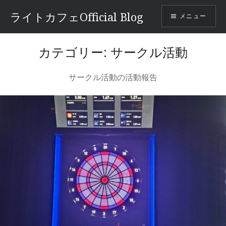
コ
ライトカフェOfficial Blog
メニュー
ン
テ
ン
カテゴリー:
サークル活動
ツ
へ
サークル活動の活動報告
ス
キ
ッ
プ