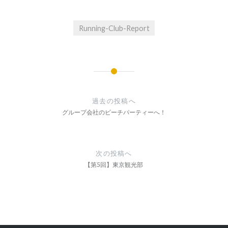
Running-Club-Report
投
稿
過去の投稿へ
ナ
グループ会社のビーチパーティーへ！
ビ
ゲ
次の投稿へ
ー
【第5回】東京観光部
シ
ョ
ン