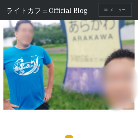
コ
ライトカフェOfficial Blog
メニュー
ン
テ
ン
ツ
へ
ス
キ
ッ
プ