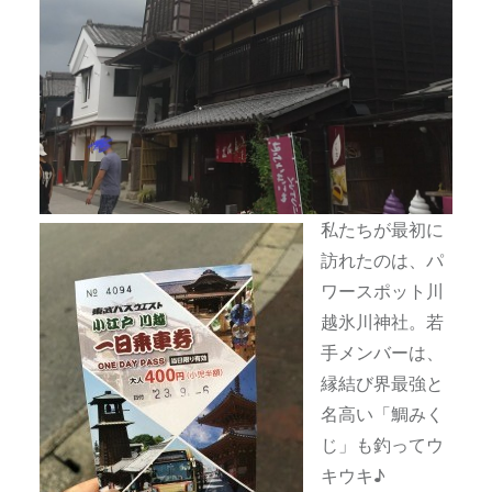
私たちが最初に
訪れたのは、パ
ワースポット川
越氷川神社。若
手メンバーは、
縁結び界最強と
名高い「鯛みく
じ」も釣ってウ
キウキ♪