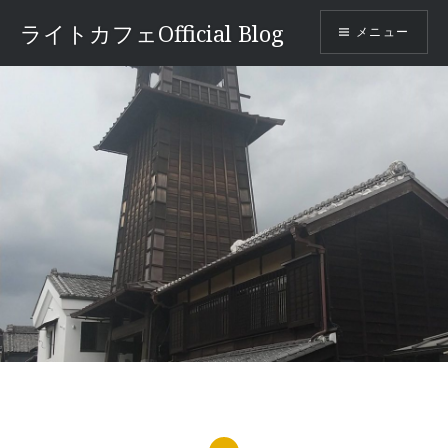
コ
ライトカフェOfficial Blog
メニュー
ン
テ
ン
ツ
へ
ス
キ
ッ
プ