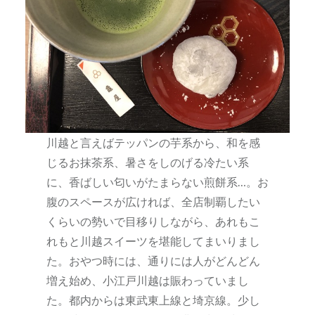
川越と言えばテッパンの芋系から、和を感
じるお抹茶系、暑さをしのげる冷たい系
に、香ばしい匂いがたまらない煎餅系…。お
腹のスペースが広ければ、全店制覇したい
くらいの勢いで目移りしながら、あれもこ
れもと川越スイーツを堪能してまいりまし
た。おやつ時には、通りには人がどんどん
増え始め、小江戸川越は賑わっていまし
た。都内からは東武東上線と埼京線。少し