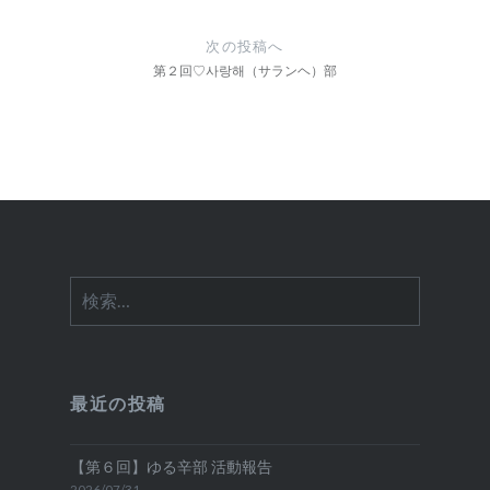
ビ
ゲ
次の投稿へ
ー
第２回♡사랑해（サランヘ）部
シ
ョ
ン
検
索:
最近の投稿
【第６回】ゆる辛部 活動報告
2026/07/31